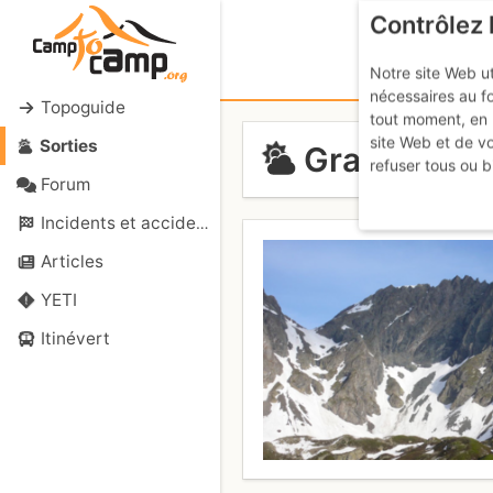
Contrôlez 
Notre site Web ut
nécessaires au f
Topoguide
tout moment, en 
site Web et de v
Sorties
Grand Pic d
refuser tous ou b
Forum
Incidents et accidents
Articles
YETI
Itinévert