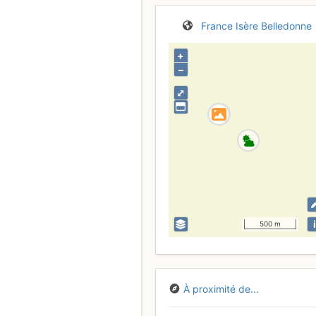
France
Isère
Belledonne
+
–
⤢
i
500 m
À proximité de...