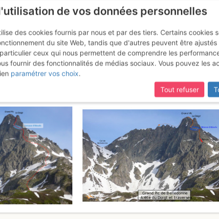
l'utilisation de vos données personnelles
ilise des cookies fournis par nous et par des tiers. Certains cookies 
onctionnement du site Web, tandis que d'autres peuvent être ajustés
particulier ceux qui nous permettent de comprendre les performanc
ous fournir des fonctionnalités de médias sociaux. Vous pouvez les a
e Belledonne : Arête du Doigt e
ien
paramétrer vos choix
.
Tout refuser
T