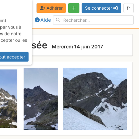
Adhérer
Se connecter
fr
Aide
sont
 par vous à
es de notre
ccepter ou les
t Traversée
Mercredi 14 juin 2017
out accepter