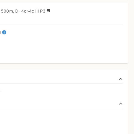
500 m,
D-
4c
>4c
III
P3
II
d