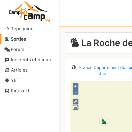
Topoguide
Sorties
La Roche de
Forum
Incidents et accidents
France
Département du Ju
Articles
Jura
YETI
+
Itinévert
–
⤢