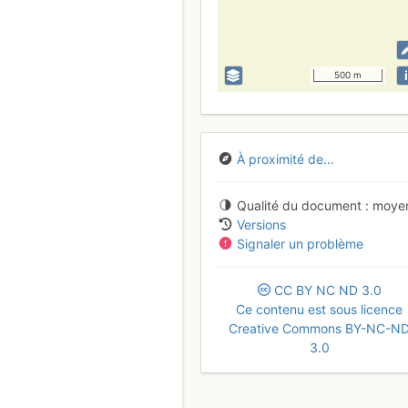
i
500 m
À proximité de...
Qualité du document
moye
Versions
Signaler un problème
CC
BY
NC
ND
3.0
Ce contenu est sous licence
Creative Commons BY-NC-N
3.0