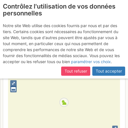
Contrôlez l'utilisation de vos données
fr
personnelles
Les Bans : Pilier NE
Notre site Web utilise des cookies fournis par nous et par des
tiers. Certains cookies sont nécessaires au fonctionnement du
Dimanche 11 juin 2017
site Web, tandis que d'autres peuvent être ajustés par vous à
tout moment, en particulier ceux qui nous permettent de
comprendre les performances de notre site Web et de vous
fournir des fonctionnalités de médias sociaux. Vous pouvez les
France
Isère
Écrins
accepter ou les refuser tous ou bien
paramétrer vos choix
.
+
Tout refuser
Tout accepter
–
⤢