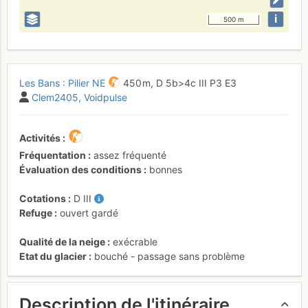
i
500 m
Les Bans : Pilier NE
450 m,
D
5b
>4c
III
P3
E3
Clem2405
Voidpulse
Activités
Fréquentation
assez fréquenté
Évaluation des conditions
bonnes
Cotations
D
III
Refuge
ouvert gardé
Qualité de la neige
exécrable
Etat du glacier
bouché - passage sans problème
Description de l'itinéraire