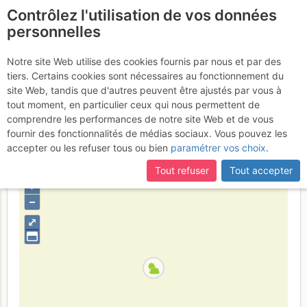
Contrôlez l'utilisation de vos données
fr
personnelles
Néron : Direct Sommet
Notre site Web utilise des cookies fournis par nous et par des
tiers. Certains cookies sont nécessaires au fonctionnement du
N avec approche à vélo
site Web, tandis que d'autres peuvent être ajustés par vous à
tout moment, en particulier ceux qui nous permettent de
Dimanche 19 février 2017
comprendre les performances de notre site Web et de vous
fournir des fonctionnalités de médias sociaux. Vous pouvez les
accepter ou les refuser tous ou bien
paramétrer vos choix
.
France
Isère
Chartreuse
Tout refuser
Tout accepter
+
–
⤢