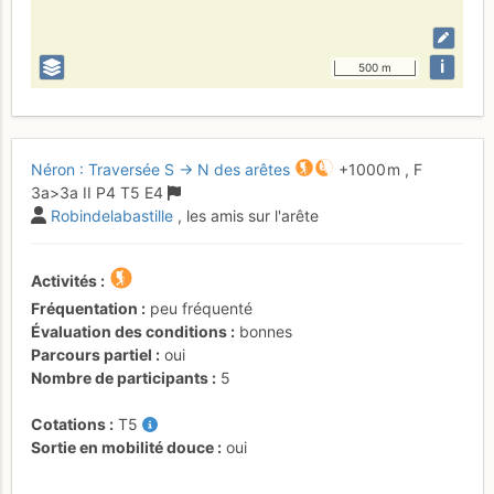
i
500 m
Néron : Traversée S → N des arêtes
+1000 m
,
F
3a
>3a
II
P4
T5
E4
Robindelabastille
, les amis sur l'arête
Activités
Fréquentation
peu fréquenté
Évaluation des conditions
bonnes
Parcours partiel
oui
Nombre de participants
5
Cotations
T5
Sortie en mobilité douce
oui