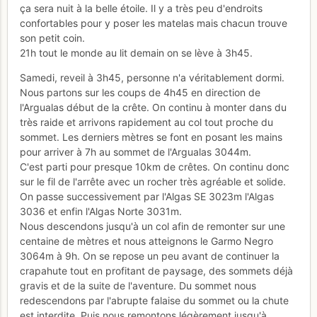
ça sera nuit à la belle étoile. Il y a très peu d'endroits
confortables pour y poser les matelas mais chacun trouve
son petit coin.
21h tout le monde au lit demain on se lève à 3h45.
Samedi, reveil à 3h45, personne n'a véritablement dormi.
Nous partons sur les coups de 4h45 en direction de
l'Argualas début de la crête. On continu à monter dans du
très raide et arrivons rapidement au col tout proche du
sommet. Les derniers mètres se font en posant les mains
pour arriver à 7h au sommet de l'Argualas 3044m.
C'est parti pour presque 10km de crêtes. On continu donc
sur le fil de l'arrête avec un rocher très agréable et solide.
On passe successivement par l'Algas SE 3023m l'Algas
3036 et enfin l'Algas Norte 3031m.
Nous descendons jusqu'à un col afin de remonter sur une
centaine de mètres et nous atteignons le Garmo Negro
3064m à 9h. On se repose un peu avant de continuer la
crapahute tout en profitant de paysage, des sommets déjà
gravis et de la suite de l'aventure. Du sommet nous
redescendons par l'abrupte falaise du sommet ou la chute
est interdite. Puis nous remontons légèrement jusqu'à