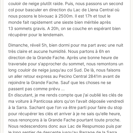
couloir de neige plutôt raide. Puis, nous passons un second
col pour basculer en direction du Lac de Llena Central où
nous posons le bivouac à 2500m. Il est 17h et tout le
monde fait rapidement une sieste bien méritée après
13 sommets gravis. A 20h, on se couche en espérant bien
récupérer pour le lendemain.
Dimanche, réveil 5h, bien dormi pour ma part avec une nuit
très claire et aucune humidité. Nous partons à 6h en
direction de la Grande Fache. Après une bonne heure de
traversée pour s'approcher du sommet, nous remontons un
long couloir de neige jusqu'au col Sud. De là, nous faisons
un aller retour express au Pecino Central 2841m avant de
rejoindre la Grande Fache. Sauf que les choses ne se
passent pas comme prévu ...
En discutant, je me rends compte que j'ai oublié les clés de
ma voiture à Panticosa alors qu'on l'avait déposée vendredi
à la Sarra. Sachant que l'on va être parti pour faire du stop
pour récupérer les clés et arriver à je ne sais qu'elle heure,
nous renonçons à la Grande Fache pourtant toute proche.
Nous redescendons donc aux Lac de Respumoso puis par
le long sentier de descente jusqu'au Barrage de la Sarra.