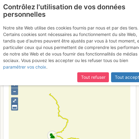
Contrôlez l'utilisation de vos données
fr
personnelles
Traversée Intégrales de
Notre site Web utilise des cookies fournis par nous et par des tiers.
Certains cookies sont nécessaires au fonctionnement du site Web,
l'Argualas aux Enfers
9 - 11 juin
tandis que d'autres peuvent être ajustés par vous à tout moment, 
particulier ceux qui nous permettent de comprendre les performa
2017
de notre site Web et de vous fournir des fonctionnalités de médias
sociaux. Vous pouvez les accepter ou les refuser tous ou bien
paramétrer vos choix
.
Espagne
Province de Huesca
Bigorre - Ordesa
Tout refuser
Tout accept
+
–
⤢