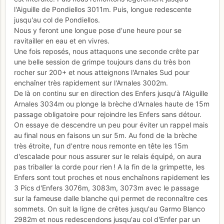
l'Aiguille de Pondiellos 3011m. Puis, longue redescente
jusqu'au col de Pondiellos.
Nous y feront une longue pose d'une heure pour se
ravitailler en eau et en vivres.
Une fois reposés, nous attaquons une seconde crête par
une belle session de grimpe toujours dans du très bon
rocher sur 200+ et nous atteignons l'Arnales Sud pour
enchaîner très rapidement sur l'Arnales 3002m.
De là on continu sur en direction des Enfers jusqu'à l'Aiguille
Arnales 3034m ou plonge la brèche d'Arnales haute de 15m
passage obligatoire pour rejoindre les Enfers sans détour.
On essaye de descendre un peu pour éviter un rappel mais
au final nous en faisons un sur 5m. Au fond de la brèche
très étroite, l'un d'entre nous remonte en tête les 15m
d'escalade pour nous assurer sur le relais équipé, on aura
pas triballer la corde pour rien ! A la fin de la grimpette, les
Enfers sont tout proches et nous enchaînons rapidement les
3 Pics d'Enfers 3076m, 3083m, 3073m avec le passage
sur la fameuse dalle blanche qui permet de reconnaître ces
sommets. On suit la ligne de crêtes jusqu'au Garmo Blanco
2982m et nous redescendons jusqu'au col d'Enfer par un