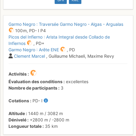
GPX
KML
Garmo Negro : Traversée Garmo Negro - Algas - Argualas
100 m,
PD-
I
P4
Picos del Infierno : Arista Integral desde Collado de
Infiernos
,
PD+
Garmo Negro : Arête ENE
,
PD
Clement Marcel
, Guillaume Michaeli, Maxime Revy
Activités
Évaluation des conditions
excellentes
Nombre de participants
3
Cotations
PD-
I
Altitude
1440 m
/
3082 m
Dénivelé
+2800 m
/
-2800 m
Longueur totale
35 km