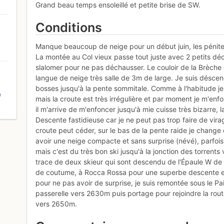
Grand beau temps ensoleillé et petite brise de SW.
Conditions
Manque beaucoup de neige pour un début juin, les pénit
La montée au Col vieux passe tout juste avec 2 petits déc
slalomer pour ne pas déchausser. Le couloir de la Brèche d
langue de neige très salle de 3m de large. Je suis dés
bosses jusqu'à la pente sommitale. Comme à l'habitude j
D
mais la croute est très irrégulière et par moment je m'enfon
il m'arrive de m'enfoncer jusqu'à mie cuisse très bizarre,
Descente fastidieuse car je ne peut pas trop faire de vira
croute peut céder, sur le bas de la pente raide je change 
avoir une neige compacte et sans surprise (névé), parfois
mais c'est du très bon ski jusqu'à la jonction des torrent
trace de deux skieur qui sont descendu de l'Épaule W de l'A
de coutume, à Rocca Rossa pour une superbe descente en 
pour ne pas avoir de surprise, je suis remontée sous le Pai
passerelle vers 2630m puis portage pour rejoindre la rout
vers 2650m.