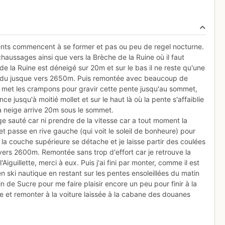
ents commencent à se former et pas ou peu de regel nocturne.
haussages ainsi que vers la Brèche de la Ruine où il faut
e la Ruine est déneigé sur 20m et sur le bas il ne reste qu'une
cendu jusque vers 2650m. Puis remontée avec beaucoup de
e met les crampons pour gravir cette pente jusqu'au sommet,
ce jusqu'à moitié mollet et sur le haut là où la pente s'affaiblie
 la neige arrive 20m sous le sommet.
ge sauté car ni prendre de la vitesse car a tout moment la
et passe en rive gauche (qui voit le soleil de bonheure) pour
 la couche supérieure se détache et je laisse partir des coulées
s vers 2600m. Remontée sans trop d'effort car je retrouve la
iguillette, merci à eux. Puis j'ai fini par monter, comme il est
ski nautique en restant sur les pentes ensoleillées du matin
n de Sucre pour me faire plaisir encore un peu pour finir à la
e et remonter à la voiture laissée à la cabane des douanes