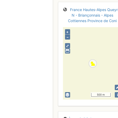
France
Hautes-Alpes
Queyr
N - Briançonnais - Alpes
Cottiennes
Province de Coni
+
–
⤢
i
500 m