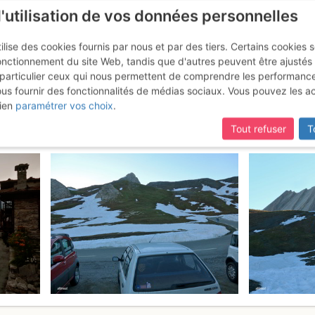
l'utilisation de vos données personnelles
ilise des cookies fournis par nous et par des tiers. Certains cookies 
onctionnement du site Web, tandis que d'autres peuvent être ajustés
particulier ceux qui nous permettent de comprendre les performanc
ous fournir des fonctionnalités de médias sociaux. Vous pouvez les a
 Aiguillette et Rca Rossa.
Dimanche
ien
paramétrer vos choix
.
Tout refuser
T