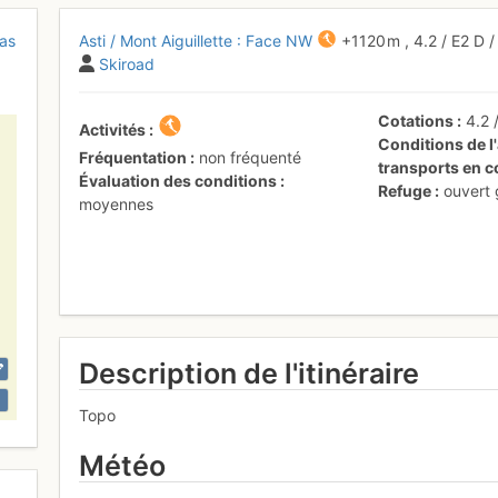
as
Asti / Mont Aiguillette : Face NW
+1120 m
,
4.2
/
E2
D
/
Skiroad
Cotations
4.2
Activités
Conditions de l'
Fréquentation
non fréquenté
transports en
Évaluation des conditions
Refuge
ouvert
moyennes
Description de l'itinéraire
Topo
Météo