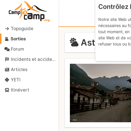
Contrôlez 
Notre site Web ut
nécessaires au f
Topoguide
tout moment, en 
site Web et de v
Sorties
Asti ou Mont
refuser tous ou b
Forum
Incidents et accidents
Articles
YETI
Itinévert