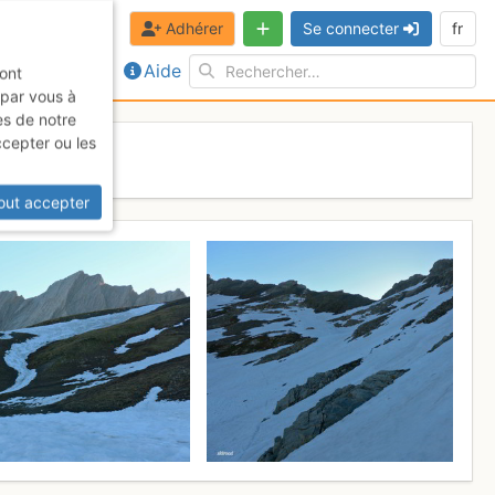
Adhérer
Se connecter
fr
Aide
sont
 par vous à
es de notre
ccepter ou les
 11 juin 2017
out accepter