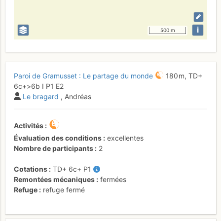
i
500 m
Paroi de Gramusset : Le partage du monde
180 m,
TD+
6c+
>6b
I
P1
E2
Le bragard
, Andréas
Activités
Évaluation des conditions
excellentes
Nombre de participants
2
Cotations
TD+
6c+
P1
Remontées mécaniques
fermées
Refuge
refuge fermé