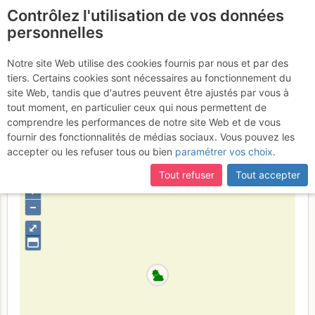
Contrôlez l'utilisation de vos données
fr
personnelles
Suite à une récente et importante mise à jour du site,
si
Paroi de Gramusset : Le
certaines pages ne sont plus accessibles, manquantes ou
Notre site Web utilise des cookies fournis par nous et par des
incomplètes, déconnectez-vous puis reconnectez-vous à votre
tiers. Certains cookies sont nécessaires au fonctionnement du
partage du monde
Dimanche 11
compte sur le site.
site Web, tandis que d'autres peuvent être ajustés par vous à
tout moment, en particulier ceux qui nous permettent de
juin 2017
comprendre les performances de notre site Web et de vous
fournir des fonctionnalités de médias sociaux. Vous pouvez les
accepter ou les refuser tous ou bien
paramétrer vos choix
.
France
Haute-Savoie
Bornes - Aravis
Tout refuser
Tout accepter
+
–
⤢