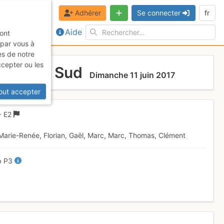
Adhérer
Se connecter
fr
Aide
sont
 par vous à
es de notre
ccepter ou les
te arête Sud
Dimanche 11 juin 2017
out accepter
+
E2
, Marie-Renée, Florian, Gaël, Marc, Marc, Thomas, Clément
b
P3