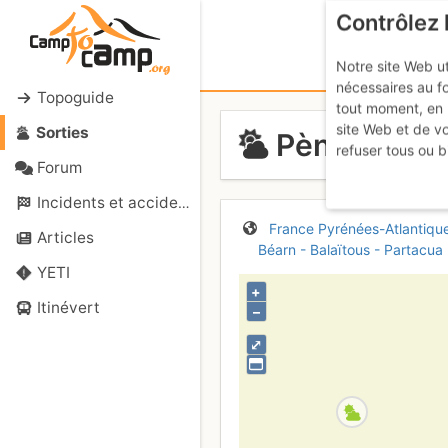
Contrôlez 
Notre site Web ut
nécessaires au f
Topoguide
tout moment, en 
site Web et de v
Sorties
Pène Sarriè
refuser tous ou b
Forum
Incidents et accidents
France
Pyrénées-Atlantiqu
Articles
Béarn - Balaïtous - Partacua
YETI
+
Itinévert
–
⤢