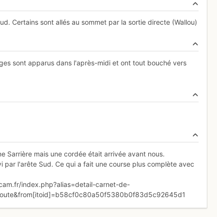
ud. Certains sont allés au sommet par la sortie directe (Wallou)
es sont apparus dans l'après-midi et ont tout bouché vers
e Sarrière mais une cordée était arrivée avant nous.
 par l'arête Sud. Ce qui a fait une course plus complète avec
ffcam.fr/index.php?alias=detail-carnet-de-
_route&from[itoid]=b58cf0c80a50f5380b0f83d5c92645d1