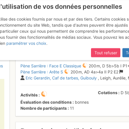
l'utilisation de vos données personnelles
ilise des cookies fournis par nous et par des tiers. Certains cookies 
onctionnement du site Web, tandis que d'autres peuvent être ajustés
particulier ceux qui nous permettent de comprendre les performanc
ous fournir des fonctionnalités de médias sociaux. Vous pouvez les a
re : Face E Classique et descen
ien
paramétrer vos choix
.
Tout refuser
T
es
Pène Sarrière : Face E Classique
200 m,
D
5b
>5b
I
P1
Pène Sarrière : Arête S
200 m,
AD
4a
>4a
II
P2
E2
Eric Gerardin
Caf de tarbes
Guibouly
, Leigh, Aurélie
Cotations
D
5
Activités
Évaluation des conditions
bonnes
Nombre de participants
11