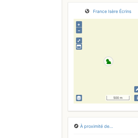
France
Isère
Écrins
+
–
⤢
i
500 m
À proximité de...