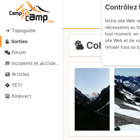
Contrôlez 
Notre site Web ut
nécessaires au f
Topoguide
tout moment, en 
site Web et de v
Sorties
Col de la T
refuser tous ou b
Forum
Incidents et accidents
Articles
YETI
Itinévert