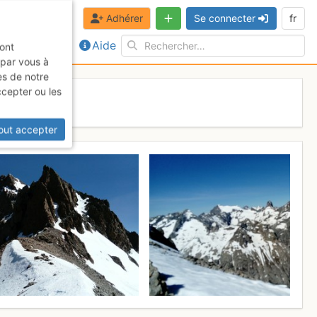
Adhérer
Se connecter
fr
Aide
sont
 par vous à
es de notre
ccepter ou les
uin 2017
out accepter