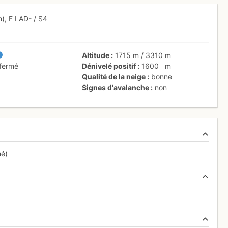
m),
F
I
AD-
/ S4
Altitude
1715 m
/
3310 m
 fermé
Dénivelé positif
1600
m
Qualité de la neige
bonne
Signes d'avalanche
non
mé)