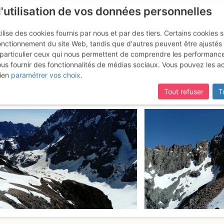
l'utilisation de vos données personnelles
ilise des cookies fournis par nous et par des tiers. Certains cookies 
onctionnement du site Web, tandis que d'autres peuvent être ajustés
particulier ceux qui nous permettent de comprendre les performanc
ous fournir des fonctionnalités de médias sociaux. Vous pouvez les a
emple : Traversée W >> E
Samedi 10 j
ien
paramétrer vos choix
.
Tout refuser
T