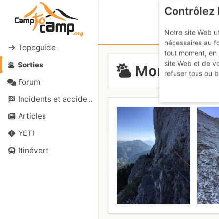
Contrôlez 
Notre site Web ut
nécessaires au f
Topoguide
tout moment, en 
site Web et de v
Sorties
Mont Aiguil
refuser tous ou b
Forum
Incidents et accidents
Articles
YETI
Itinévert