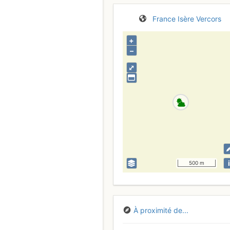
France
Isère
Vercors
+
–
⤢
i
500 m
À proximité de...