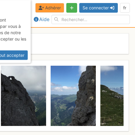
Adhérer
Se connecter
fr
Aide
sont
 par vous à
es de notre
ccepter ou les
juin 2017
out accepter