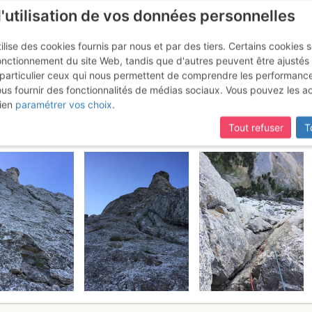
l'utilisation de vos données personnelles
ilise des cookies fournis par nous et par des tiers. Certains cookies 
onctionnement du site Web, tandis que d'autres peuvent être ajustés
particulier ceux qui nous permettent de comprendre les performanc
ous fournir des fonctionnalités de médias sociaux. Vous pouvez les a
le : La Tour des Gémeaux
Samedi 10 
ien
paramétrer vos choix
.
Tout refuser
T