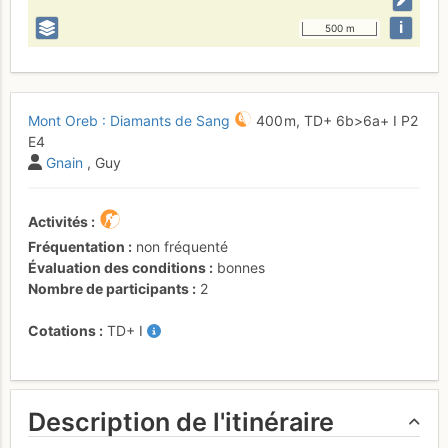
i
500 m
Mont Oreb : Diamants de Sang
400 m,
TD+
6b
>6a+
I
P2
E4
Gnain
, Guy
Activités
Fréquentation
non fréquenté
Évaluation des conditions
bonnes
Nombre de participants
2
Cotations
TD+
I
Description de l'itinéraire