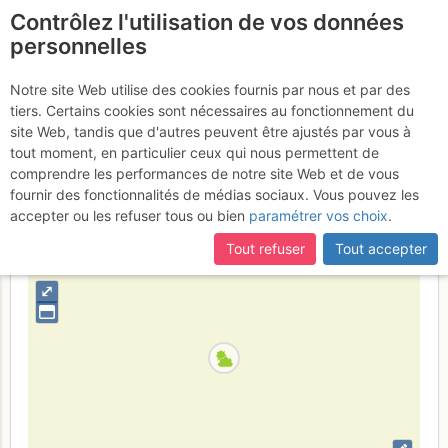
Contrôlez l'utilisation de vos données
fr
personnelles
Suite à une récente et importante mise à jour du site,
si
Mont Oreb : Diamants
certaines pages ne sont plus accessibles, manquantes ou
Notre site Web utilise des cookies fournis par nous et par des
incomplètes, déconnectez-vous puis reconnectez-vous à votre
tiers. Certains cookies sont nécessaires au fonctionnement du
de Sang
Samedi 3 juin 2017
compte sur le site.
site Web, tandis que d'autres peuvent être ajustés par vous à
tout moment, en particulier ceux qui nous permettent de
comprendre les performances de notre site Web et de vous
fournir des fonctionnalités de médias sociaux. Vous pouvez les
France
Haute-Savoie
Haut Giffre - Aiguilles Rouges - Fiz
accepter ou les refuser tous ou bien
paramétrer vos choix
.
+
Tout refuser
Tout accepter
–
⤢