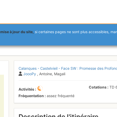
mise à jour du site,
si certaines pages ne sont plus accessibles, m
Castelvieil - Face SW : Promes
Calanques - Castelvieil - Face SW : Promesse des Profon
JoooPy
, Antoine, Magali
Cotations
TD
Activités
Fréquentation
assez fréquenté
Description de l'itinéraire