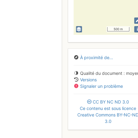
i
500 m
À proximité de...
Qualité du document
moye
Versions
Signaler un problème
CC
BY
NC
ND
3.0
Ce contenu est sous licence
Creative Commons BY-NC-N
3.0