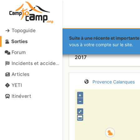
Topoguide
Suite à une récente et importante 
Sorties
Plateau de 
vous à votre compte sur le site.
Forum
2017
Incidents et accidents
Articles
Provence
Calanques
YETI
+
Itinévert
–
⤢