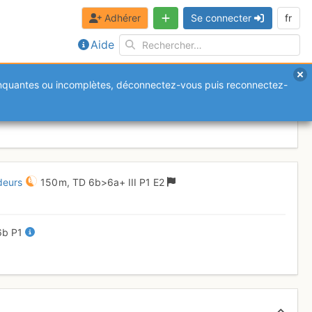
Adhérer
Se connecter
fr
Aide
anquantes ou incomplètes, déconnectez-vous puis reconnectez-
se des profondeurs
Dimanche 30 avril
deurs
150 m,
TD
6b
>6a+
III
P1
E2
6b
P1