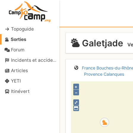
Topoguide
Sorties
Galetjade
Ve
Forum
Incidents et accidents
France
Bouches-du-Rhôn
Articles
Provence
Calanques
YETI
+
Itinévert
–
⤢