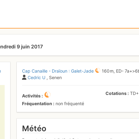
ndredi 9 juin 2017
e
Cap Canaille - Draïoun : Galet-Jade
160 m,
ED-
7a+
>6
Cedric U
, Senen
Cotations
TD
Activités
Fréquentation
non fréquenté
Météo