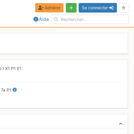
Adhérer
Se connecter
fr
Aide
b
I
X1
P1
E1
+
7a
P1