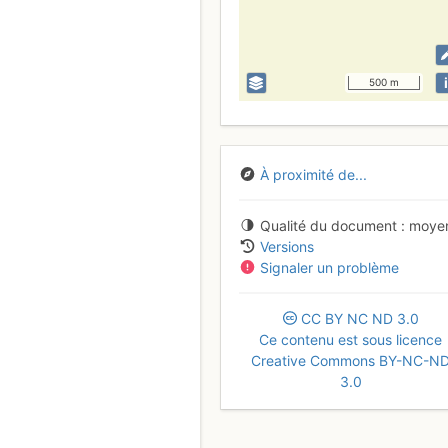
i
500 m
À proximité de...
Qualité du document
moye
Versions
Signaler un problème
CC
BY
NC
ND
3.0
Ce contenu est sous licence
Creative Commons BY-NC-N
3.0