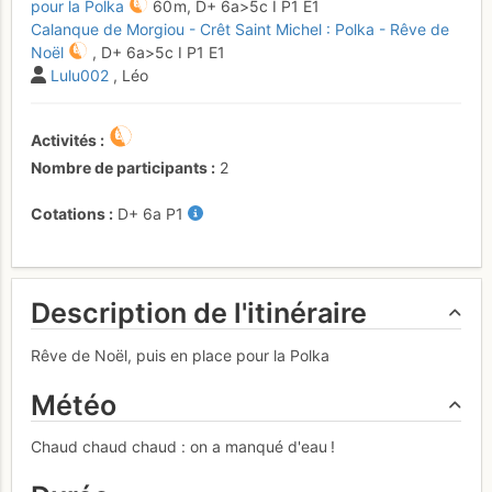
pour la Polka
60 m,
D+
6a
>5c
I
P1
E1
Calanque de Morgiou - Crêt Saint Michel : Polka - Rêve de
Noël
,
D+
6a
>5c
I
P1
E1
Lulu002
, Léo
Activités
Nombre de participants
2
Cotations
D+
6a
P1
Description de l'itinéraire
Rêve de Noël, puis en place pour la Polka
Météo
Chaud chaud chaud : on a manqué d'eau !