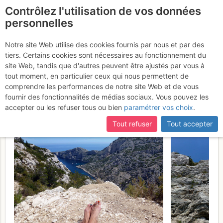
Contrôlez l'utilisation de vos données
fr
personnelles
Calanque de Morgiou -
Notre site Web utilise des cookies fournis par nous et par des
tiers. Certains cookies sont nécessaires au fonctionnement du
Crêt Saint Michel : Polka -
site Web, tandis que d'autres peuvent être ajustés par vous à
En place pour le rêve !
tout moment, en particulier ceux qui nous permettent de
comprendre les performances de notre site Web et de vous
Vendredi 9 juin 2017
fournir des fonctionnalités de médias sociaux. Vous pouvez les
accepter ou les refuser tous ou bien
paramétrer vos choix
.
Tout refuser
Tout accepter