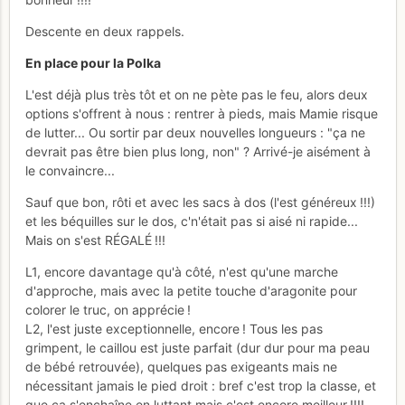
Descente en deux rappels.
En place pour la Polka
L'est déjà plus très tôt et on ne pète pas le feu, alors deux
options s'offrent à nous : rentrer à pieds, mais Mamie risque
de lutter... Ou sortir par deux nouvelles longueurs : "ça ne
devrait pas être bien plus long, non" ? Arrivé-je aisément à
le convaincre...
Sauf que bon, rôti et avec les sacs à dos (l'est généreux !!!)
et les béquilles sur le dos, c'n'était pas si aisé ni rapide...
Mais on s'est RÉGALÉ !!!
L1, encore davantage qu'à côté, n'est qu'une marche
d'approche, mais avec la petite touche d'aragonite pour
colorer le truc, on apprécie !
L2, l'est juste exceptionnelle, encore ! Tous les pas
grimpent, le caillou est juste parfait (dur dur pour ma peau
de bébé retrouvée), quelques pas exigeants mais ne
nécessitant jamais le pied droit : bref c'est trop la classe, et
que ça s'enchaîne en luttant mais c'est encore meilleur !!!!