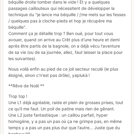
béquille droite tomber dans le vide ! Et y a quelques
passages caillouteux qui nécessitent de développer la
technique du "je lance ma béquille / j'me mets sur les fesses
/ quelques pas à cloche-pieds et hop je récupère ma
béquille".
Comment ça je détaille trop ? Ben oué, pour tout vous
avouer, quand on arrive au Crêt plus d'une heure et demi
après être partis de la bagnole, on a déjà vécu l'aventure
de sa vie (ou de sa journée, allez, faut laisser la place pour
les suivantes).
Nous voilà enfin au pied de ce joli secteur reculé (le plus
éloigné, sinon c'n'est pas drôle), yaplukà !
**Rêve de Noël **
Trop top !
Une L1 déjà agréable, raide et plein de grosses prises, tout
ce qu'il me faut. Un poil de patine mais rien de gênant.
Une L2 juste fantastisque : un caillou parfait, hyper
homogène, y a pas un pas où ça ne grimpe pas, en même
temps y a pas un pas plus dur que l'autre... Juste que du
bonheur !!!!