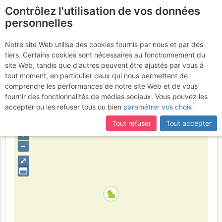
Contrôlez l'utilisation de vos données
fr
personnelles
Rochers du Parquet,
Notre site Web utilise des cookies fournis par nous et par des
tiers. Certains cookies sont nécessaires au fonctionnement du
fentes du parquet
Vendredi 9 juin
site Web, tandis que d'autres peuvent être ajustés par vous à
tout moment, en particulier ceux qui nous permettent de
2017
comprendre les performances de notre site Web et de vous
fournir des fonctionnalités de médias sociaux. Vous pouvez les
accepter ou les refuser tous ou bien
paramétrer vos choix
.
France
Isère
Vercors
Tout refuser
Tout accepter
+
–
⤢