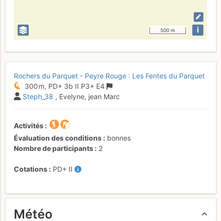
i
500 m
Rochers du Parquet - Peyre Rouge : Les Fentes du Parquet
300 m,
PD+
3b
II
P3+
E4
Steph_38
, Evelyne, jean Marc
Activités
Évaluation des conditions
bonnes
Nombre de participants
2
Cotations
PD+
II
Météo