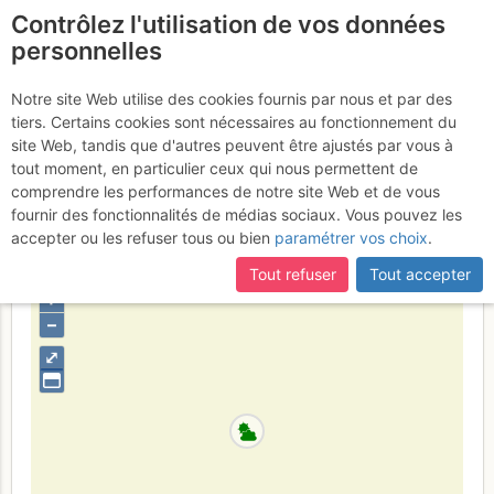
Contrôlez l'utilisation de vos données
fr
personnelles
Évenos (Gorges du
Notre site Web utilise des cookies fournis par nous et par des
tiers. Certains cookies sont nécessaires au fonctionnement du
Destel) - Capri : Princesse
site Web, tandis que d'autres peuvent être ajustés par vous à
Kabyle
tout moment, en particulier ceux qui nous permettent de
Dimanche 12 mars 2017
comprendre les performances de notre site Web et de vous
fournir des fonctionnalités de médias sociaux. Vous pouvez les
accepter ou les refuser tous ou bien
paramétrer vos choix
.
France
Var
Provence
Tout refuser
Tout accepter
+
–
⤢