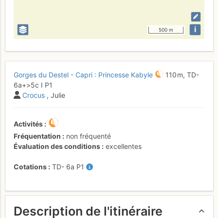
i
500 m
Gorges du Destel - Capri : Princesse Kabyle
110 m,
TD-
6a+
>5c
I
P1
Crocus
, Julie
Activités
Fréquentation
non fréquenté
Évaluation des conditions
excellentes
Cotations
TD-
6a
P1
Description de l'itinéraire