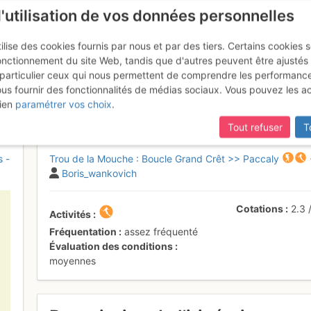
l'utilisation de vos données personnelles
ilise des cookies fournis par nous et par des tiers. Certains cookies 
onctionnement du site Web, tandis que d'autres peuvent être ajustés
particulier ceux qui nous permettent de comprendre les performanc
ous fournir des fonctionnalités de médias sociaux. Vous pouvez les a
Mouche : Boucle Grand Crêt >> 
ien
paramétrer vos choix
.
Tout refuser
T
s -
Trou de la Mouche : Boucle Grand Crêt >> Paccaly
Boris_wankovich
Cotations
2.3
Activités
Fréquentation
assez fréquenté
Évaluation des conditions
moyennes