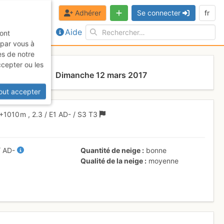
Adhérer
Se connecter
fr
Aide
sont
 par vous à
es de notre
ccepter ou les
Paccaly
Dimanche 12 mars 2017
out accepter
+1010 m
,
2.3
/
E1
AD-
/ S3
T3
/
AD-
Quantité de neige
bonne
Qualité de la neige
moyenne