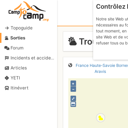
Contrôlez 
Notre site Web ut
nécessaires au f
Topoguide
tout moment, en 
site Web et de v
Sorties
Trou de la 
refuser tous ou b
Forum
Incidents et accidents
France
Haute-Savoie
Borne
Articles
Aravis
YETI
+
Itinévert
–
⤢