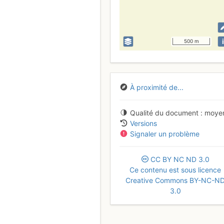
i
500 m
À proximité de...
Qualité du document
moye
Versions
Signaler un problème
CC
BY
NC
ND
3.0
Ce contenu est sous licence
Creative Commons BY-NC-N
3.0