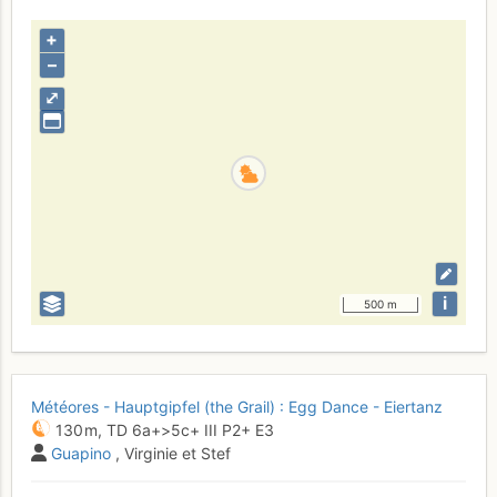
+
–
⤢
i
500 m
Météores - Hauptgipfel (the Grail) : Egg Dance - Eiertanz
130 m,
TD
6a+
>5c+
III
P2+
E3
Guapino
, Virginie et Stef