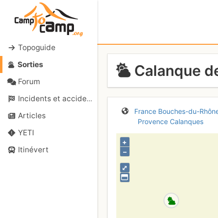
Topoguide
Sorties
Calanque de 
Forum
Incidents et accidents
France
Bouches-du-Rhôn
Articles
Provence
Calanques
YETI
+
Itinévert
–
⤢