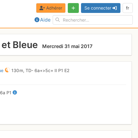
Adhérer
Se connecter
fr
Aide
 et Bleue
Mercredi 31 mai 2017
ue
130 m,
TD-
6a+
>5c+
II
P1
E2
-
6a
P1