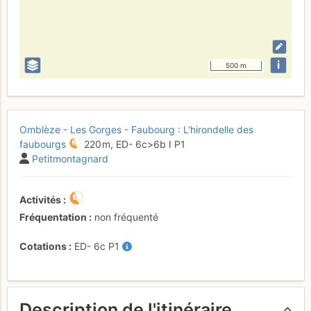
i
500 m
Omblèze - Les Gorges - Faubourg : L'hirondelle des
faubourgs
220 m,
ED-
6c
>6b
I
P1
Petitmontagnard
Activités
Fréquentation
non fréquenté
Cotations
ED-
6c
P1
Description de l'itinéraire