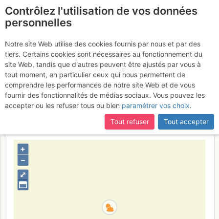
Contrôlez l'utilisation de vos données
fr
personnelles
Omblèze - Les Gorges :
Notre site Web utilise des cookies fournis par nous et par des
tiers. Certains cookies sont nécessaires au fonctionnement du
Secteur Faubourg :
site Web, tandis que d'autres peuvent être ajustés par vous à
L'hirondelle des faubourgs
tout moment, en particulier ceux qui nous permettent de
comprendre les performances de notre site Web et de vous
Vendredi 7 avril 2017
fournir des fonctionnalités de médias sociaux. Vous pouvez les
accepter ou les refuser tous ou bien
paramétrer vos choix
.
Tout refuser
Tout accepter
France
Drôme
Vercors
+
–
⤢