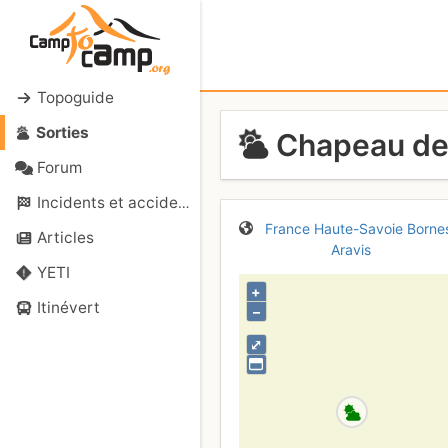
Topoguide
Sorties
Chapeau de 
Forum
Incidents et accidents
France
Haute-Savoie
Borne
Articles
Aravis
YETI
+
Itinévert
–
⤢