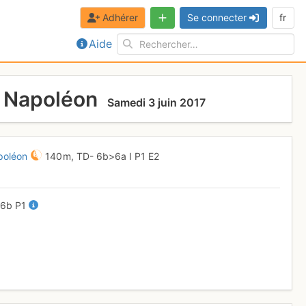
Adhérer
Se connecter
fr
Aide
e Napoléon
Samedi 3 juin 2017
poléon
140 m,
TD-
6b
>6a
I
P1
E2
-
6b
P1