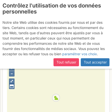
Contrôlez l'utilisation de vos données
fr
personnelles
Ebnefluh / Äbeni Flue :
Notre site Web utilise des cookies fournis par nous et par des
tiers. Certains cookies sont nécessaires au fonctionnement du
Par l'Abni Flue Firn
Dimanche 28
site Web, tandis que d'autres peuvent être ajustés par vous à
tout moment, en particulier ceux qui nous permettent de
mai 2017
comprendre les performances de notre site Web et de vous
fournir des fonctionnalités de médias sociaux. Vous pouvez les
accepter ou les refuser tous ou bien
paramétrer vos choix
.
Suisse
Valais
Alpes Bernoises
Tout refuser
Tout accepter
+
–
⤢