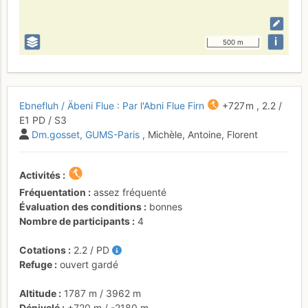
i
500 m
Ebnefluh / Äbeni Flue : Par l'Abni Flue Firn
+727 m
,
2.2
/
E1
PD
/ S3
Dm.gosset
GUMS-Paris
, Michèle, Antoine, Florent
Activités
Fréquentation
assez fréquenté
Évaluation des conditions
bonnes
Nombre de participants
4
Cotations
2.2
/
PD
Refuge
ouvert gardé
Altitude
1787 m
/
3962 m
Dénivelé
+720 m
/
-2180 m