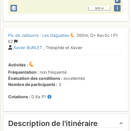
i
500 m
Pic de Jallouvre : Les Gaguistes
200 m,
D+
6a
>5c
I
P1
E2
Xavier BURLET
, Théophile et Xavier
Activités
Fréquentation
non fréquenté
Évaluation des conditions
excellentes
Nombre de participants
3
Cotations
D
6a
P1
Description de l'itinéraire