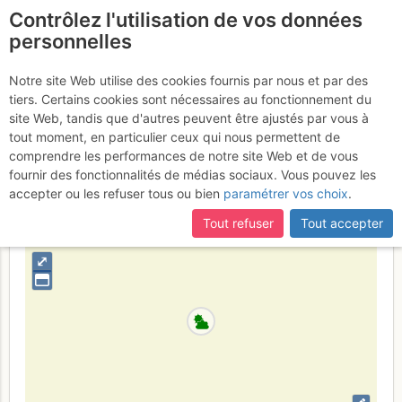
Contrôlez l'utilisation de vos données
fr
personnelles
Pic de Jallouvre : Les
Notre site Web utilise des cookies fournis par nous et par des
tiers. Certains cookies sont nécessaires au fonctionnement du
Gaguistes
Jeudi 1 juin 2017
site Web, tandis que d'autres peuvent être ajustés par vous à
tout moment, en particulier ceux qui nous permettent de
comprendre les performances de notre site Web et de vous
fournir des fonctionnalités de médias sociaux. Vous pouvez les
France
Haute-Savoie
Bornes - Aravis
accepter ou les refuser tous ou bien
paramétrer vos choix
.
+
Tout refuser
Tout accepter
–
⤢