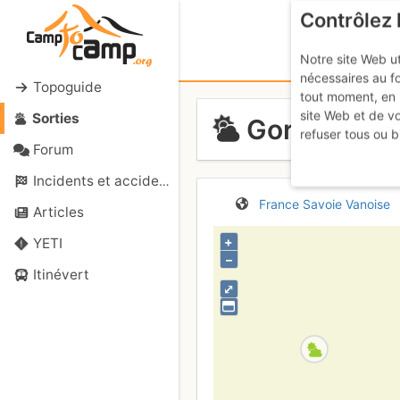
Contrôlez 
Notre site Web ut
nécessaires au f
Topoguide
tout moment, en 
site Web et de v
Sorties
Gorges de l'
refuser tous ou b
Forum
Incidents et accidents
France
Savoie
Vanoise
Articles
+
YETI
–
Itinévert
⤢