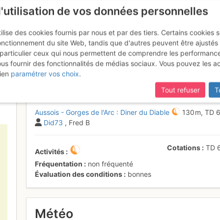
l'utilisation de vos données personnelles
ilise des cookies fournis par nous et par des tiers. Certains cookies 
onctionnement du site Web, tandis que d'autres peuvent être ajustés
particulier ceux qui nous permettent de comprendre les performanc
ous fournir des fonctionnalités de médias sociaux. Vous pouvez les a
Arc : Diner du Diable
Lundi 29 mai 2017
ien
paramétrer vos choix
.
Tout refuser
T
Aussois - Gorges de l'Arc : Diner du Diable
130 m,
TD
Did73
, Fred B
Cotations
TD
Activités
Fréquentation
non fréquenté
Évaluation des conditions
bonnes
Météo