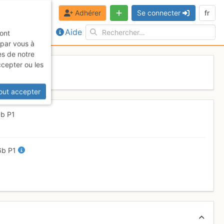
Adhérer
Se connecter
fr
Aide
sont
 par vous à
es de notre
ccepter ou les
out accepter
6b
P1
6b
P1