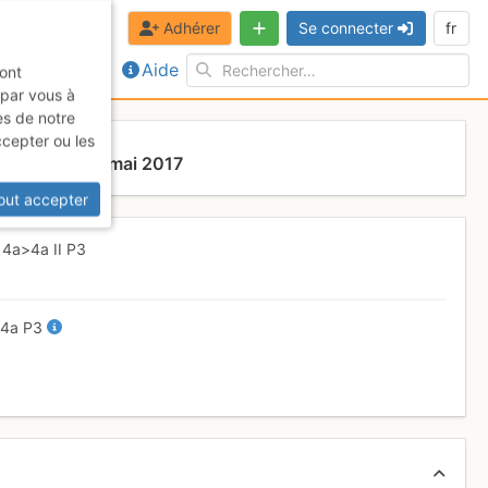
Adhérer
Se connecter
fr
Aide
sont
 par vous à
es de notre
ccepter ou les
Dimanche 28 mai 2017
out accepter
-
4a
>4a
II
P3
-
4a
P3