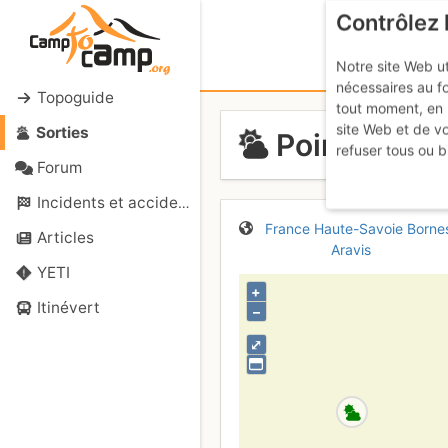
Contrôlez 
Notre site Web ut
nécessaires au f
Topoguide
tout moment, en 
site Web et de v
Sorties
Pointe de la
refuser tous ou b
Forum
Incidents et accidents
France
Haute-Savoie
Borne
Articles
Aravis
YETI
+
Itinévert
–
⤢