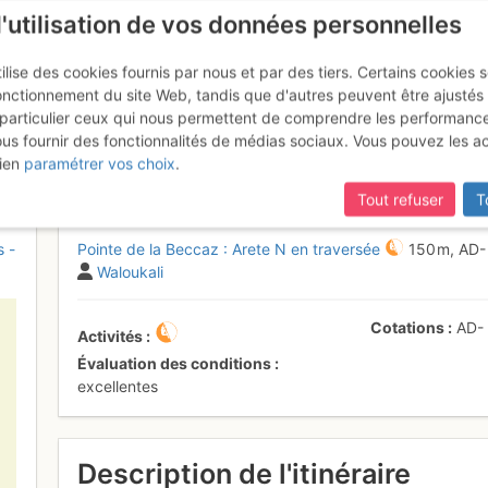
l'utilisation de vos données personnelles
ilise des cookies fournis par nous et par des tiers. Certains cookies 
onctionnement du site Web, tandis que d'autres peuvent être ajustés
particulier ceux qui nous permettent de comprendre les performanc
ous fournir des fonctionnalités de médias sociaux. Vous pouvez les a
 Beccaz : Arete N en traversée
ien
paramétrer vos choix
.
Tout refuser
T
s -
Pointe de la Beccaz : Arete N en traversée
150 m,
AD
Waloukali
Cotations
AD
Activités
Évaluation des conditions
excellentes
Description de l'itinéraire