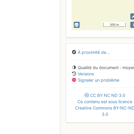
i
500 m
À proximité de...
Qualité du document
moye
Versions
Signaler un problème
CC
BY
NC
ND
3.0
Ce contenu est sous licence
Creative Commons BY-NC-N
3.0