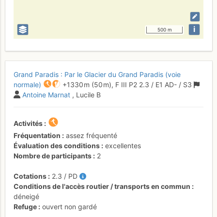
i
500 m
Grand Paradis : Par le Glacier du Grand Paradis (voie
normale)
+1330 m
(50 m),
F
III
P2
2.3
/
E1
AD-
/ S3
Antoine Marnat
, Lucile B
Activités
Fréquentation
assez fréquenté
Évaluation des conditions
excellentes
Nombre de participants
2
Cotations
2.3
/
PD
Conditions de l'accès routier / transports en commun
déneigé
Refuge
ouvert non gardé