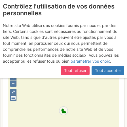
Contrôlez l'utilisation de vos données
fr
personnelles
Grand Paradis : Par le
Notre site Web utilise des cookies fournis par nous et par des
tiers. Certains cookies sont nécessaires au fonctionnement du
Glacier du Grand Paradis
site Web, tandis que d'autres peuvent être ajustés par vous à
(voie normale)
tout moment, en particulier ceux qui nous permettent de
Vendredi 26 mai 2017
comprendre les performances de notre site Web et de vous
fournir des fonctionnalités de médias sociaux. Vous pouvez les
accepter ou les refuser tous ou bien
paramétrer vos choix
.
Italie
Grand Paradis
Vallée d'Aoste
Tout refuser
Tout accepter
+
–
⤢