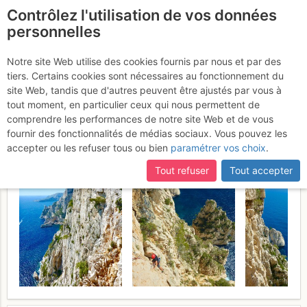
Contrôlez l'utilisation de vos données
fr
personnelles
Calanque de l'Eissadon
Notre site Web utilise des cookies fournis par nous et par des
tiers. Certains cookies sont nécessaires au fonctionnement du
- Bonne femme : La Valse
site Web, tandis que d'autres peuvent être ajustés par vous à
des Dauphins
tout moment, en particulier ceux qui nous permettent de
Dimanche 23 avril 2017
comprendre les performances de notre site Web et de vous
fournir des fonctionnalités de médias sociaux. Vous pouvez les
accepter ou les refuser tous ou bien
paramétrer vos choix
.
Tout refuser
Tout accepter