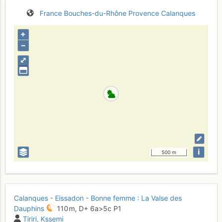
France
Bouches-du-Rhône
Provence
Calanques
+
–
⤢
i
500 m
Calanques - Eissadon - Bonne femme : La Valse des
Dauphins
110 m,
D+
6a
>5c
P1
Tiriri
Kssemi