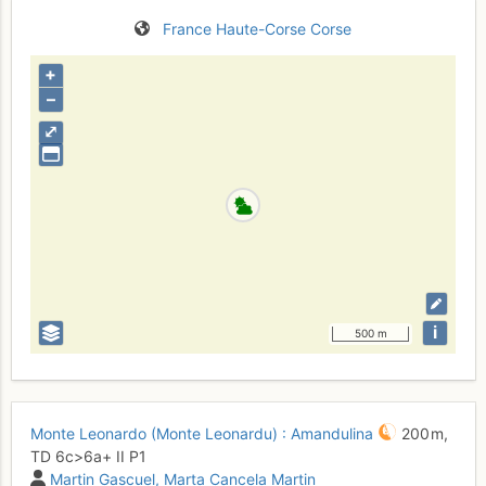
France
Haute-Corse
Corse
+
–
⤢
i
500 m
Monte Leonardo (Monte Leonardu) : Amandulina
200 m,
TD
6c
>6a+
II
P1
Martin Gascuel
Marta Cancela Martin