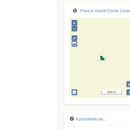
France
Haute-Corse
Cors
+
–
⤢
i
500 m
À proximité de...