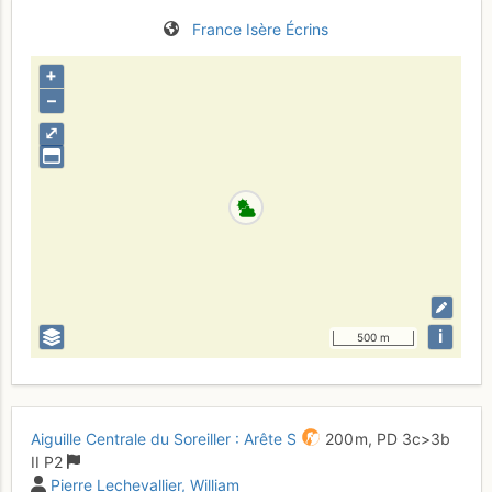
France
Isère
Écrins
+
–
⤢
i
500 m
Aiguille Centrale du Soreiller : Arête S
200 m,
PD
3c
>3b
II
P2
Pierre Lechevallier
William