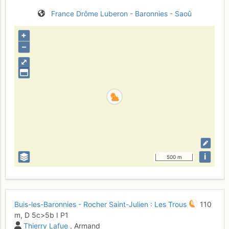
France
Drôme
Luberon - Baronnies - Saoû
+
–
⤢
i
500 m
Buis-les-Baronnies - Rocher Saint-Julien : Les Trous
110
m,
D
5c
>5b
I
P1
Thierry Lafue
, Armand