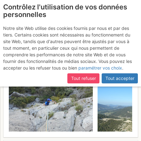
Contrôlez l'utilisation de vos données
fr
personnelles
Buis-les-Baronnies -
Notre site Web utilise des cookies fournis par nous et par des
tiers. Certains cookies sont nécessaires au fonctionnement du
Rocher Saint-Julien : Les
site Web, tandis que d'autres peuvent être ajustés par vous à
Trous
tout moment, en particulier ceux qui nous permettent de
Dimanche 28 mai 2017
comprendre les performances de notre site Web et de vous
fournir des fonctionnalités de médias sociaux. Vous pouvez les
accepter ou les refuser tous ou bien
paramétrer vos choix
.
Tout refuser
Tout accepter