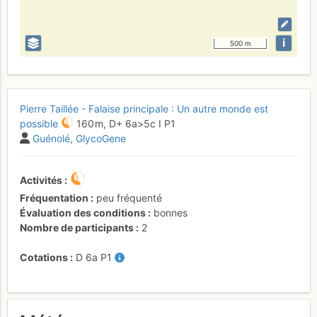
i
500 m
Pierre Taillée - Falaise principale : Un autre monde est
possible
160 m,
D+
6a
>5c
I
P1
Guénolé
GlycoGene
Activités
Fréquentation
peu fréquenté
Évaluation des conditions
bonnes
Nombre de participants
2
Cotations
D
6a
P1