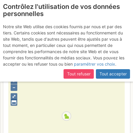
Contrôlez l'utilisation de vos données
fr
personnelles
Pierre Taillée : Un autre
Notre site Web utilise des cookies fournis par nous et par des
tiers. Certains cookies sont nécessaires au fonctionnement du
monde est possible
Dimanche
site Web, tandis que d'autres peuvent être ajustés par vous à
tout moment, en particulier ceux qui nous permettent de
28 mai 2017
comprendre les performances de notre site Web et de vous
fournir des fonctionnalités de médias sociaux. Vous pouvez les
accepter ou les refuser tous ou bien
paramétrer vos choix
.
France
Haute-Savoie
Bornes - Aravis
Tout refuser
Tout accepter
+
–
⤢