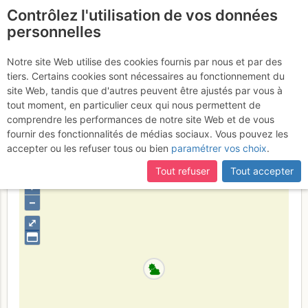
Contrôlez l'utilisation de vos données
fr
personnelles
Cap Canaille - 14 juillet :
Notre site Web utilise des cookies fournis par nous et par des
tiers. Certains cookies sont nécessaires au fonctionnement du
2 Vauriens 3 Canailles
site Web, tandis que d'autres peuvent être ajustés par vous à
tout moment, en particulier ceux qui nous permettent de
Dimanche 28 mai 2017
comprendre les performances de notre site Web et de vous
fournir des fonctionnalités de médias sociaux. Vous pouvez les
accepter ou les refuser tous ou bien
paramétrer vos choix
.
France
Bouches-du-Rhône
Provence
Calanques
Tout refuser
Tout accepter
+
–
⤢