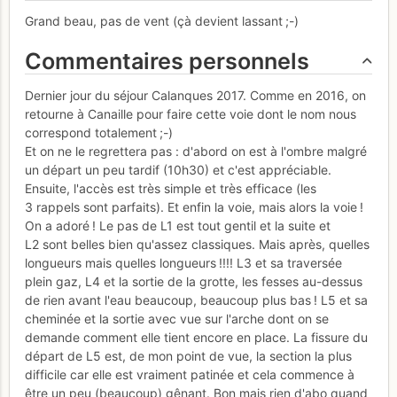
Grand beau, pas de vent (çà devient lassant ;-)
Commentaires personnels
Dernier jour du séjour Calanques 2017. Comme en 2016, on
retourne à Canaille pour faire cette voie dont le nom nous
correspond totalement ;-)
Et on ne le regrettera pas : d'abord on est à l'ombre malgré
un départ un peu tardif (10h30) et c'est appréciable.
Ensuite, l'accès est très simple et très efficace (les
3 rappels sont parfaits). Et enfin la voie, mais alors la voie !
On a adoré ! Le pas de L1 est tout gentil et la suite et
L2 sont belles bien qu'assez classiques. Mais après, quelles
longueurs mais quelles longueurs !!!! L3 et sa traversée
plein gaz, L4 et la sortie de la grotte, les fesses au-dessus
de rien avant l'eau beaucoup, beaucoup plus bas ! L5 et sa
cheminée et la sortie avec vue sur l'arche dont on se
demande comment elle tient encore en place. La fissure du
départ de L5 est, de mon point de vue, la section la plus
difficile car elle est vraiment patinée et cela commence à
être un peu (beaucoup) gênant. Bon mais rien d'abo quand