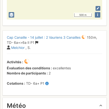
i
500 m
Cap Canaille - 14 juillet : 2 Vauriens 3 Canailles
150 m,
TD-
6a+
>6a
II
P1
Melchior
, S.
Activités
Évaluation des conditions
excellentes
Nombre de participants
2
Cotations
TD-
6a+
P1
Météo