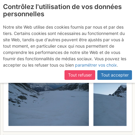
Contrôlez l'utilisation de vos données
fr
personnelles
Suite à une récente et importante mise à jour du site,
si
Dammastock :
certaines pages ne sont plus accessibles, manquantes ou
Notre site Web utilise des cookies fournis par nous et par des
incomplètes, déconnectez-vous puis reconnectez-vous à votre
tiers. Certains cookies sont nécessaires au fonctionnement du
Traversée Galenstock-
compte sur le site.
site Web, tandis que d'autres peuvent être ajustés par vous à
Dammastock
tout moment, en particulier ceux qui nous permettent de
Lundi 29 mai 2017
comprendre les performances de notre site Web et de vous
fournir des fonctionnalités de médias sociaux. Vous pouvez les
accepter ou les refuser tous ou bien
paramétrer vos choix
.
Tout refuser
Tout accepter