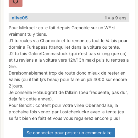
olive05
il y a 9 ans
Pour Mickael : ca le fait depuis Grenoble sur un WE si
vraiment tu y tiens.
J1 tu roules via Chamonix et tu remontes tout le Valais pour
dormir a Furkapass (tranquille) dans la voiture ou tente.
J2 tu fais Galen/Dammastock (qui n’est pas si long que ca)
et tu reviens a la voiture vers 12h/13h maxi puis tu rentres a
Gre.
Deraisonnablement trop de route donc mieux de rester en
Valais (ou il fait tjrs beau) pour faire un joli 4000 sur encore
2 jours.
Je conseille Holaubgratt de l’Allalin (peu frequente, pas dur,
deja fait cette annee).
Pour Benoit : content pour votre viree Oberlandaise, la
prochaine fois venez par Lostchenlucke avec la tente (ca
se fait bien en fait) et vous vous regalerez encore plus !
Se connecter pour poster un commentaire