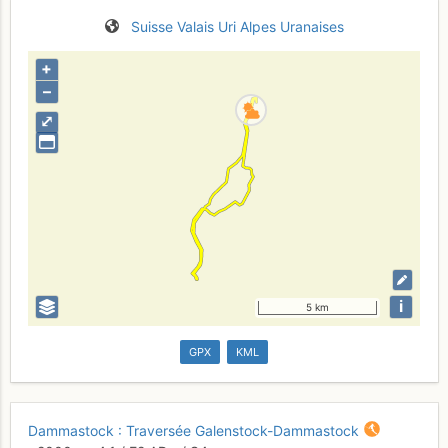
Suisse
Valais
Uri
Alpes Uranaises
+
–
⤢
i
5 km
GPX
KML
Dammastock : Traversée Galenstock-Dammastock