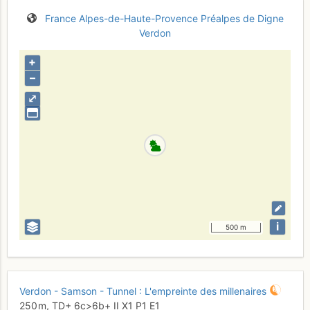
France
Alpes-de-Haute-Provence
Préalpes de Digne
Verdon
+
–
⤢
i
500 m
Verdon - Samson - Tunnel : L'empreinte des millenaires
250 m,
TD+
6c
>6b+
II
X1
P1
E1