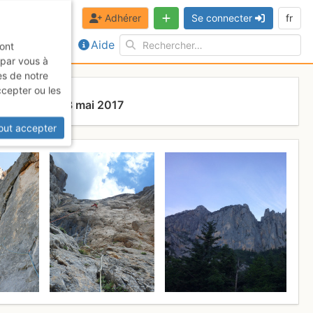
Adhérer
Se connecter
fr
Aide
sont
 par vous à
es de notre
ccepter ou les
Dimanche 28 mai 2017
out accepter