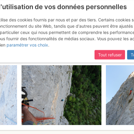
l'utilisation de vos données personnelles
ilise des cookies fournis par nous et par des tiers. Certains cookies 
onctionnement du site Web, tandis que d'autres peuvent être ajustés
particulier ceux qui nous permettent de comprendre les performanc
ous fournir des fonctionnalités de médias sociaux. Vous pouvez les a
 Roc de Peyrolle : Lune de miel
ien
paramétrer vos choix
.
Tout refuser
T