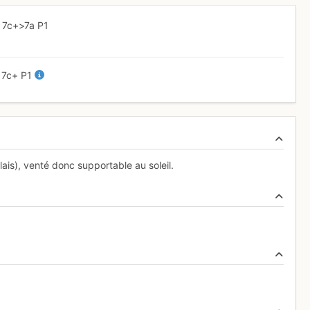
4
7c+
>7a
P1
4
7c+
P1
elais), venté donc supportable au soleil.