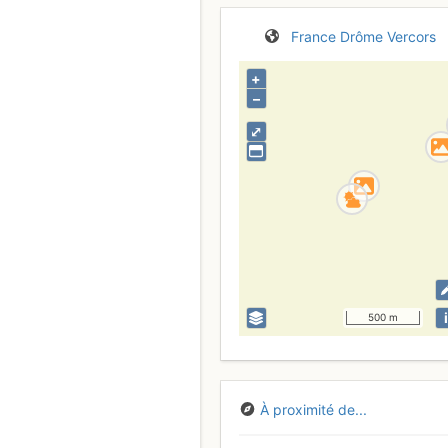
France
Drôme
Vercors
+
–
⤢
i
500 m
À proximité de...