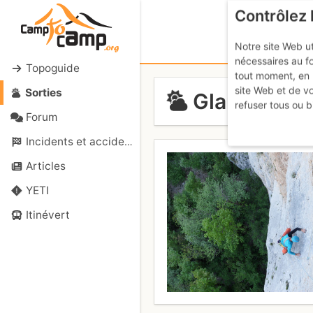
Contrôlez 
Notre site Web ut
nécessaires au f
Topoguide
tout moment, en 
site Web et de v
Sorties
Glandasse -
refuser tous ou b
Forum
Incidents et accidents
Articles
YETI
Itinévert