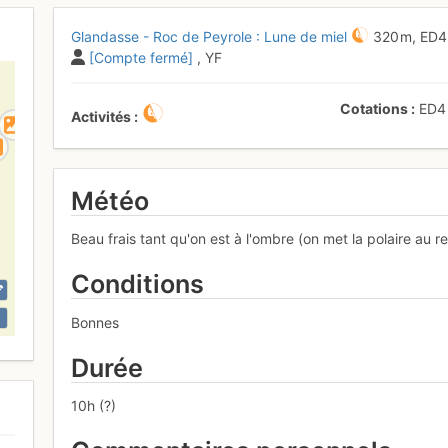
Glandasse - Roc de Peyrole : Lune de miel
320 m,
ED
[Compte fermé]
, YF
Cotations
ED
Activités
Météo
Beau frais tant qu'on est à l'ombre (on met la polaire au r
Conditions
Bonnes
Durée
10h (?)