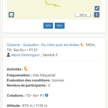
i
500 m
GPX
KML
Orpierre - Quiquillon : Du cidre pour les étoiles
160 m,
TD-
6a
>5c+
I
P1
E1
Alexis Demongeot
, Yannick F.
Activités
Fréquentation
très fréquenté
Évaluation des conditions
bonnes
Nombre de participants
2
Cotations
TD-
6a+
P1
Altitude
675 m
/
1135 m