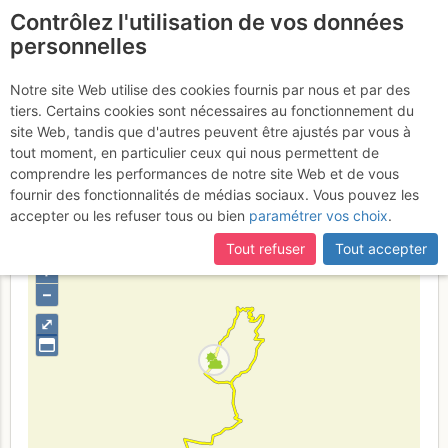
Contrôlez l'utilisation de vos données
fr
personnelles
Orpierre - Quiquillon :
Notre site Web utilise des cookies fournis par nous et par des
tiers. Certains cookies sont nécessaires au fonctionnement du
Du cidre pour les étoiles
site Web, tandis que d'autres peuvent être ajustés par vous à
tout moment, en particulier ceux qui nous permettent de
Vendredi 26 mai 2017
comprendre les performances de notre site Web et de vous
fournir des fonctionnalités de médias sociaux. Vous pouvez les
accepter ou les refuser tous ou bien
paramétrer vos choix
.
France
Hautes-Alpes
Luberon - Baronnies - Saoû
Tout refuser
Tout accepter
+
–
⤢