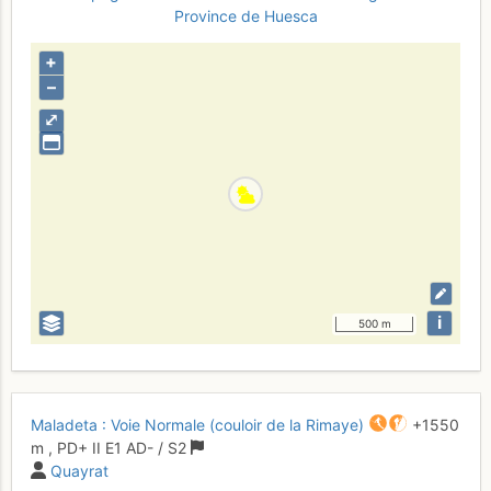
Province de Huesca
+
–
⤢
i
500 m
Maladeta : Voie Normale (couloir de la Rimaye)
+1550
m
,
PD+
II
E1
AD-
/ S2
Quayrat