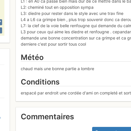
L1 : en A0 ca passe bien mais dur de ce mettre dans le bai
L2: cheminé tout en opposition sympa
L3: diedre pour rester dans le style avec une trav fine
L4 a L6 ca grimpe bien , plus trop souvenir donc ca deroul
L7: la clef de la voie belle renfougne qui demande du cal
L3 pour ceux qui aime les diedre et renfougne . cepandan
demande une bonne concentration sur ca grimpe et ca gri
derniere c'est pour sortir tous cool
Météo
chaud mais une bonne partie a lombre
Conditions
erspacé par endroit une cordée d'ami on completé et sortie
Commentaires
D