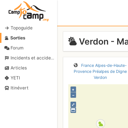
Topoguide
Sorties
Verdon - Ma
Forum
Incidents et accidents
France
Alpes-de-Haute-
Articles
Provence
Préalpes de Digne
Verdon
YETI
Itinévert
+
–
⤢