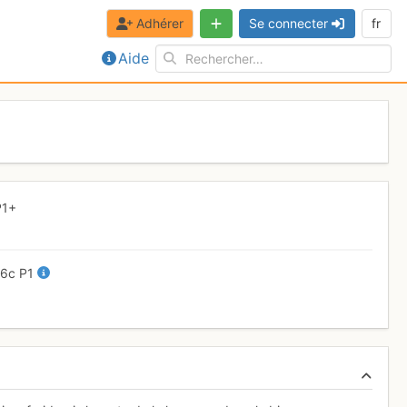
Adhérer
Se connecter
fr
Aide
P1+
-
6c
P1