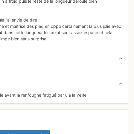
n a froid puis le reste de la longueur deroule bien
e j'ai envie de dire
me et maitrise des pied en oppo certainement la plus jolie avec
t dans cette longueur les point sont assez espacé et cela
mpe bien sans surprise .
 avant la renfougne fatigué par ula la veille