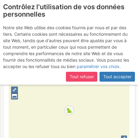
Contrôlez l'utilisation de vos données
fr
personnelles
Suite à une récente et importante mise à jour du site,
si
Les Brieux : Couenne
certaines pages ne sont plus accessibles, manquantes ou
Notre site Web utilise des cookies fournis par nous et par des
incomplètes, déconnectez-vous puis reconnectez-vous à votre
tiers. Certains cookies sont nécessaires au fonctionnement du
Lundi 17 avril 2017
compte sur le site.
site Web, tandis que d'autres peuvent être ajustés par vous à
tout moment, en particulier ceux qui nous permettent de
comprendre les performances de notre site Web et de vous
fournir des fonctionnalités de médias sociaux. Vous pouvez les
France
Isère
Chartreuse
accepter ou les refuser tous ou bien
paramétrer vos choix
.
+
Tout refuser
Tout accepter
–
⤢