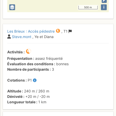
i
500 m
Les Brieux : Accès pédestre
,
T1
Steve.mont
, Ye et Diana
Activités
Fréquentation
assez fréquenté
Évaluation des conditions
bonnes
Nombre de participants
3
Cotations
P1
Altitude
240 m
/
260 m
Dénivelé
+20 m
/
-20 m
Longueur totale
1 km