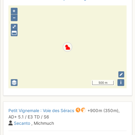
+
–
⤢
i
500 m
Petit Vignemale : Voie des Séracs
+900 m
(350 m),
AD+
5.1
/
E3
TD
/ S6
Secanto
, Michmuch