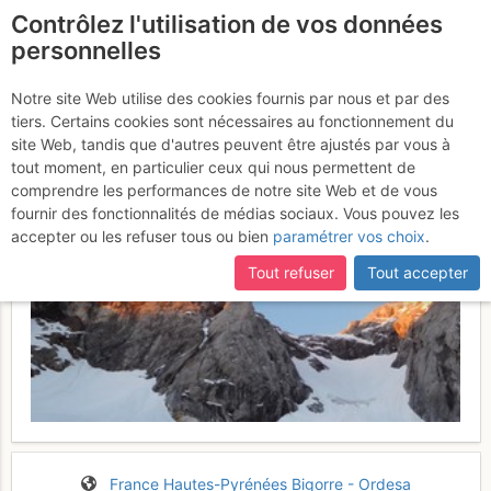
Contrôlez l'utilisation de vos données
fr
personnelles
Petit Vignemale : Voie
Notre site Web utilise des cookies fournis par nous et par des
tiers. Certains cookies sont nécessaires au fonctionnement du
des Séracs
24 - 25 mai 2017
site Web, tandis que d'autres peuvent être ajustés par vous à
tout moment, en particulier ceux qui nous permettent de
comprendre les performances de notre site Web et de vous
fournir des fonctionnalités de médias sociaux. Vous pouvez les
accepter ou les refuser tous ou bien
paramétrer vos choix
.
Tout refuser
Tout accepter
France
Hautes-Pyrénées
Bigorre - Ordesa