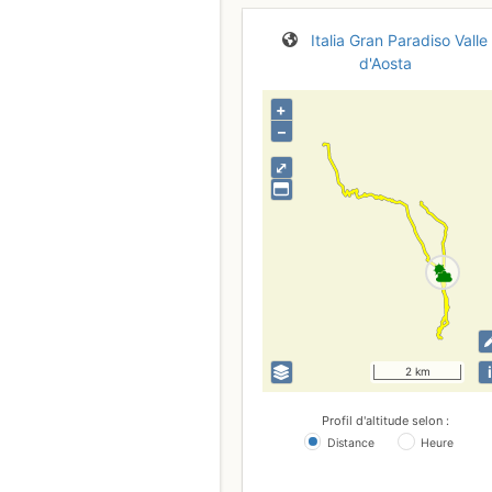
Italia
Gran Paradiso
Valle
d'Aosta
+
–
⤢
i
2 km
Profil d'altitude selon :
Distance
Heure