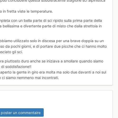
 può concludere questa soddisfacente stagione sci alpinistica
in fretta viste le temperature.
pleta con un bella parte di sci ripido sulla prima parte della
 bellissima e divertente parte di misto che dalla strettoia in
abbiamo utilizzato solo in discesa per una brave doppia su un
so da pochi giorni, e di portare due picche che ci hanno molto
ciato gli sci.
ncora piuttosto duro anche se iniziava a smollare quando siamo
o di soddisfazione!!
a aperto la gente in giro era molta ma solo due davanti a noi sul
on ci siamo nemmeno mai incontrati.
 poster un commentaire