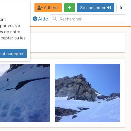
Adhérer
Se connecter
fr
Aide
sont
 par vous à
es de notre
ccepter ou les
out accepter