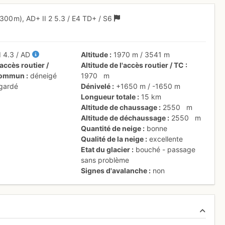
(300 m),
AD+
II
2
5.3
/
E4
TD+
/ S6
II
4.3
/
AD
Altitude
1970 m
/
3541 m
accès routier /
Altitude de l'accès routier / TC
 commun
déneigé
1970
m
 gardé
Dénivelé
+1650 m
/
-1650 m
Longueur totale
15 km
Altitude de chaussage
2550
m
Altitude de déchaussage
2550
m
Quantité de neige
bonne
Qualité de la neige
excellente
Etat du glacier
bouché - passage
sans problème
Signes d'avalanche
non