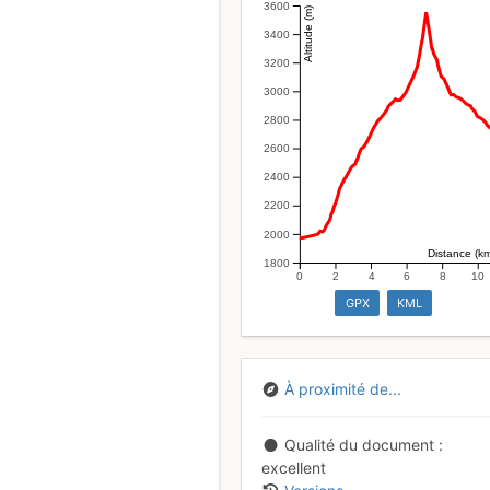
3600
Altitude (m)
3400
3200
3000
2800
2600
2400
2200
2000
Distance (k
1800
0
2
4
6
8
10
GPX
KML
À proximité de...
Qualité du document
excellent