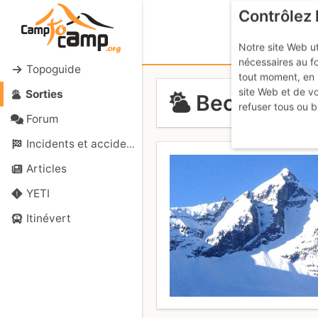
Contrôlez 
Notre site Web ut
nécessaires au f
Topoguide
tout moment, en 
site Web et de v
Sorties
Becca di Mon
refuser tous ou b
Forum
Incidents et accidents
Articles
YETI
Itinévert