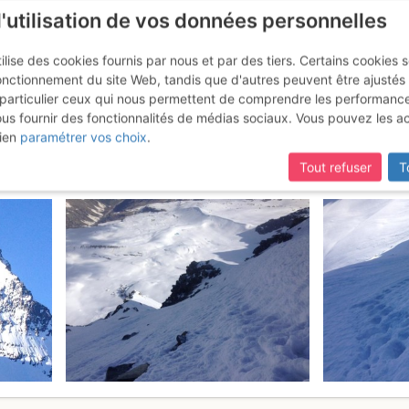
l'utilisation de vos données personnelles
ilise des cookies fournis par nous et par des tiers. Certains cookies 
onctionnement du site Web, tandis que d'autres peuvent être ajustés
particulier ceux qui nous permettent de comprendre les performanc
ous fournir des fonctionnalités de médias sociaux. Vous pouvez les a
ciair : Parete N
Samedi 27 mai 2017
ien
paramétrer vos choix
.
Tout refuser
T