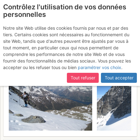
Contrôlez l'utilisation de vos données
fr
personnelles
Crasta dal Lej Sgrischus
Notre site Web utilise des cookies fournis par nous et par des
tiers. Certains cookies sont nécessaires au fonctionnement du
- Q. 3238 : da Sils via
site Web, tandis que d'autres peuvent être ajustés par vous à
Furtschellas
tout moment, en particulier ceux qui nous permettent de
Dimanche 28 mai 2017
comprendre les performances de notre site Web et de vous
fournir des fonctionnalités de médias sociaux. Vous pouvez les
accepter ou les refuser tous ou bien
paramétrer vos choix
.
Tout refuser
Tout accepter