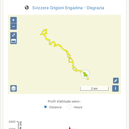
Svizzera
Grigioni
Engadina - Disgrazia
+
–
⤢
i
2 km
Profil d'altitude selon :
Distance
Heure
3400
Altitude (m)
3200