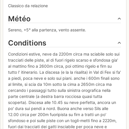
Classico da relazione
Météo
Sereno, +5° alla partenza, vento assente.
Conditions
Condizioni estive, neve da 2200m circa ma sciabile solo sui
tracciati delle piste, al di fuori rigelo scarso e sfondosa gia'
al mattino fino a 2600m circa, poi ottimo rigelo e firn su
tutto l' itinerario. La discesa (e la la risalita) in Val di Fex si fa'
a piedi, poca neve e solo sui piani. anche i 600m finali sono
al limite, si scia da 10m sotto la cima a 2650m circa ma
cercando i passaggi tutto sulla sinistra orografica nella
parte centrale (a destra barra rocciosa quasi tutta
scoperta). Discesa alle 10.45 su neve perfetta, ancora un
po' dura sui pendi a nord. Buona anche verso Sils alle
12.00 circa per 200m fuoripista su firn a tratti un po'
sfondoso e poi sulle piste con un togli-metti fino a 2220m,
fuori dai tracciati dei gatti insciabile per poca neve e