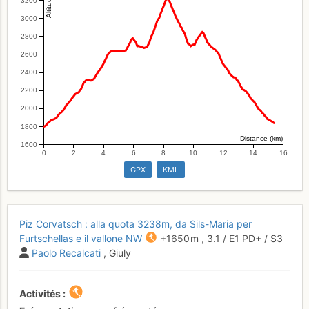
3000
2800
2600
2400
2200
2000
1800
Distance (km)
1600
0
2
4
6
8
10
12
14
16
GPX
KML
Piz Corvatsch : alla quota 3238m, da Sils-Maria per
Furtschellas e il vallone NW
+1650 m
,
3.1
/
E1
PD+
/ S3
Paolo Recalcati
, Giuly
Activités