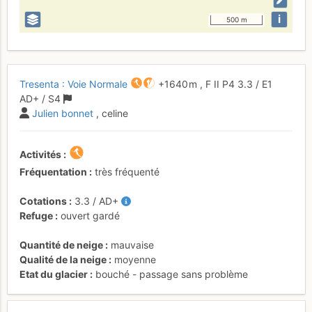
i
500 m
Tresenta : Voie Normale
+1640 m
,
F
II
P4
3.3
/
E1
AD+
/ S4
Julien bonnet
, celine
Activités
Fréquentation
très fréquenté
Cotations
3.3
/
AD+
Refuge
ouvert gardé
Quantité de neige
mauvaise
Qualité de la neige
moyenne
Etat du glacier
bouché - passage sans problème