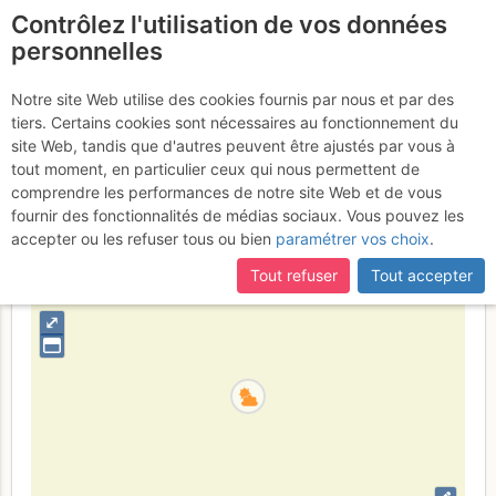
Contrôlez l'utilisation de vos données
fr
personnelles
Tresenta : Voie Normale
Notre site Web utilise des cookies fournis par nous et par des
tiers. Certains cookies sont nécessaires au fonctionnement du
Lundi 1 mai 2017
site Web, tandis que d'autres peuvent être ajustés par vous à
tout moment, en particulier ceux qui nous permettent de
comprendre les performances de notre site Web et de vous
fournir des fonctionnalités de médias sociaux. Vous pouvez les
Italie
Grand Paradis
Vallée d'Aoste
accepter ou les refuser tous ou bien
paramétrer vos choix
.
+
Tout refuser
Tout accepter
–
⤢