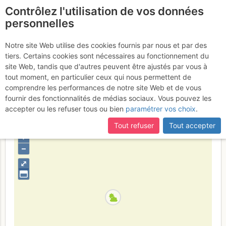
Contrôlez l'utilisation de vos données
fr
personnelles
Roc des Bœufs - Dalle
Notre site Web utilise des cookies fournis par nous et par des
tiers. Certains cookies sont nécessaires au fonctionnement du
Rousse : Lactate et
site Web, tandis que d'autres peuvent être ajustés par vous à
Dragibus
tout moment, en particulier ceux qui nous permettent de
Samedi 27 mai 2017
comprendre les performances de notre site Web et de vous
fournir des fonctionnalités de médias sociaux. Vous pouvez les
accepter ou les refuser tous ou bien
paramétrer vos choix
.
France
Haute-Savoie
Bauges
Tout refuser
Tout accepter
+
–
⤢