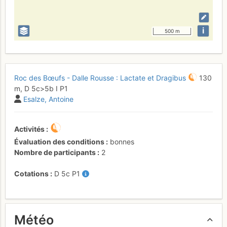
i
500 m
Roc des Bœufs - Dalle Rousse : Lactate et Dragibus
130
m,
D
5c
>5b
I
P1
Esalze
Antoine
Activités
Évaluation des conditions
bonnes
Nombre de participants
2
Cotations
D
5c
P1
Météo