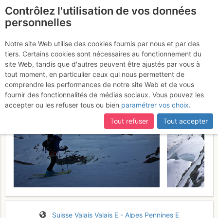
Contrôlez l'utilisation de vos données
fr
personnelles
Strahlhorn : Face NW
Notre site Web utilise des cookies fournis par nous et par des
tiers. Certains cookies sont nécessaires au fonctionnement du
Vendredi 26 mai 2017
site Web, tandis que d'autres peuvent être ajustés par vous à
tout moment, en particulier ceux qui nous permettent de
comprendre les performances de notre site Web et de vous
fournir des fonctionnalités de médias sociaux. Vous pouvez les
accepter ou les refuser tous ou bien
paramétrer vos choix
.
Tout refuser
Tout accepter
Suisse
Valais
Valais E - Alpes Pennines E