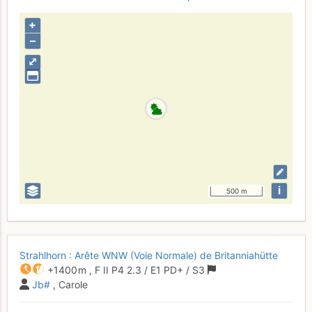
+
–
⤢
i
500 m
Strahlhorn : Arête WNW (Voie Normale) de Britanniahütte
+1400 m
,
F
II
P4
2.3
/
E1
PD+
/ S3
Jb#
, Carole