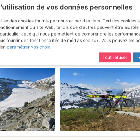
l'utilisation de vos données personnelles
ilise des cookies fournis par nous et par des tiers. Certains cookies 
onctionnement du site Web, tandis que d'autres peuvent être ajustés
particulier ceux qui nous permettent de comprendre les performanc
ous fournir des fonctionnalités de médias sociaux. Vous pouvez les a
: par le Rhonegletscher
Samedi 27
ien
paramétrer vos choix
.
Tout refuser
T