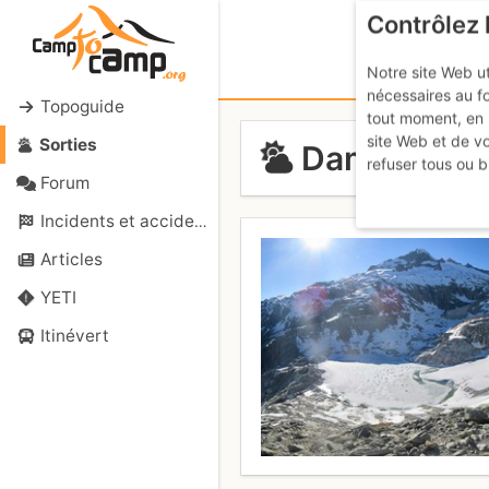
Contrôlez 
Notre site Web ut
nécessaires au f
Topoguide
tout moment, en 
site Web et de v
Sorties
Dammastock 
refuser tous ou b
Forum
Incidents et accidents
Articles
YETI
Itinévert