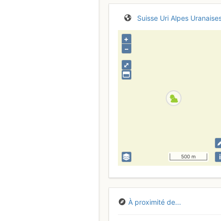
Suisse
Uri
Alpes Uranaise
+
–
⤢
i
500 m
À proximité de...