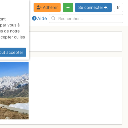
Adhérer
Se connecter
fr
Aide
sont
 par vous à
es de notre
ccepter ou les
 mai 2017
out accepter