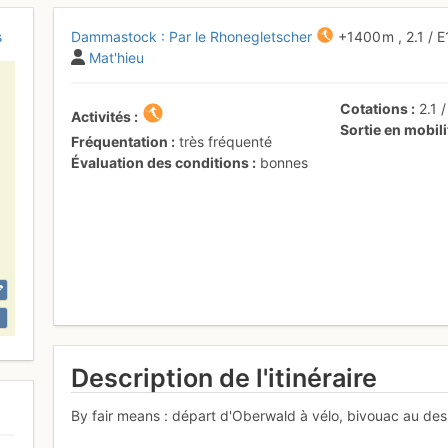
s
Dammastock : Par le Rhonegletscher
+1400 m
,
2.1
/
E
Mat'hieu
Cotations
2.1
Activités
Sortie en mobil
Fréquentation
très fréquenté
Évaluation des conditions
bonnes
Description de l'itinéraire
By fair means : départ d'Oberwald à vélo, bivouac au dess