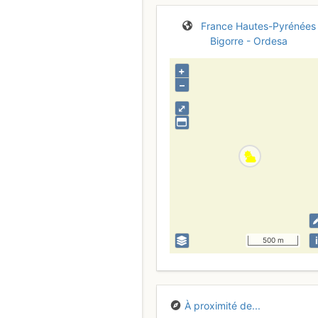
France
Hautes-Pyrénées
Bigorre - Ordesa
+
–
⤢
i
500 m
À proximité de...