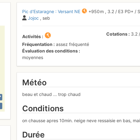
Pic d'Estaragne : Versant NE
+950 m
,
3.2
/
E3
PD+
/ 
Jojoc
, seb
Cotations
3.2
Activités
Fréquentation
assez fréquenté
Évaluation des conditions
moyennes
Météo
beau et chaud ... trop chaud
Conditions
on chausse apres 10min. neige neve ressaisie en bas, ma
Durée