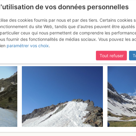
l'utilisation de vos données personnelles
ilise des cookies fournis par nous et par des tiers. Certains cookies 
onctionnement du site Web, tandis que d'autres peuvent être ajustés
particulier ceux qui nous permettent de comprendre les performanc
ous fournir des fonctionnalités de médias sociaux. Vous pouvez les a
agne : Versant NE
Vendredi 26 mai 2017
ien
paramétrer vos choix
.
Tout refuser
T