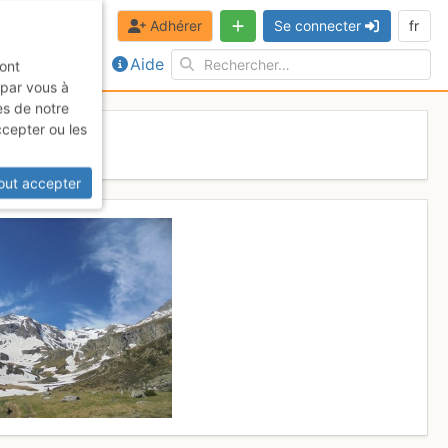
Adhérer
Se connecter
fr
Aide
sont
 par vous à
es de notre
ccepter ou les
out accepter