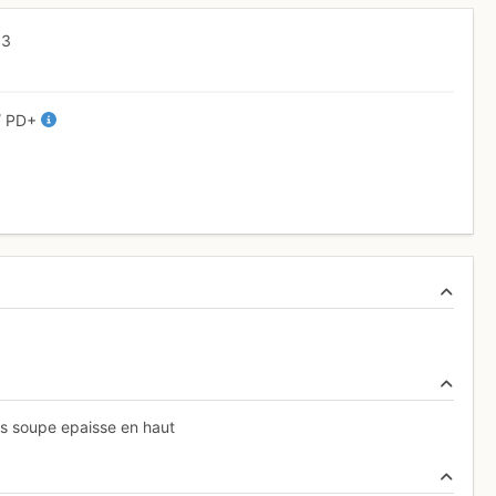
S3
/
PD+
is soupe epaisse en haut