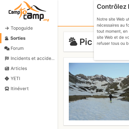
Contrôlez 
Notre site Web ut
nécessaires au f
Topoguide
tout moment, en 
site Web et de v
Sorties
Pic d'Estar
refuser tous ou b
Forum
Incidents et accidents
Articles
YETI
Itinévert