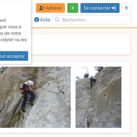
Adhérer
Se connecter
fr
Aide
sont
 par vous à
es de notre
ccepter ou les
 27 mai 2017
out accepter