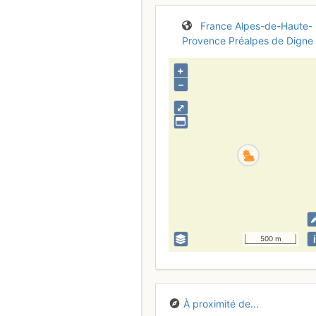
France
Alpes-de-Haute-
Provence
Préalpes de Digne
+
–
⤢
i
500 m
À proximité de...