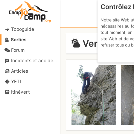
Contrôlez 
Notre site Web ut
nécessaires au f
Topoguide
tout moment, en 
site Web et de v
Sorties
Verdon - Var
refuser tous ou b
Forum
Incidents et accidents
Articles
YETI
Itinévert