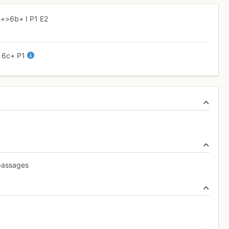
c+
>6b+
I
P1
E2
+
6c+
P1
 passages