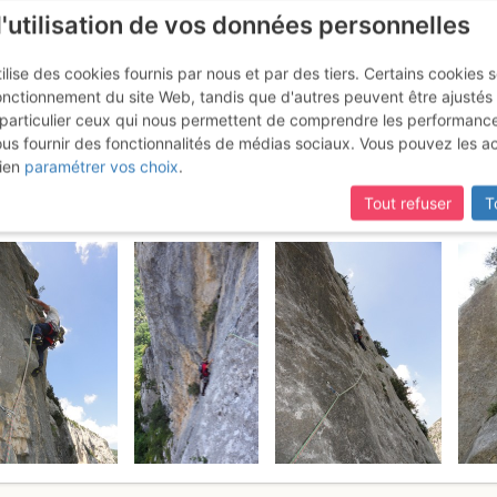
l'utilisation de vos données personnelles
ilise des cookies fournis par nous et par des tiers. Certains cookies 
onctionnement du site Web, tandis que d'autres peuvent être ajustés
particulier ceux qui nous permettent de comprendre les performanc
ous fournir des fonctionnalités de médias sociaux. Vous pouvez les a
ois : Tutti i Gusti Son Gusti
Samedi
ien
paramétrer vos choix
.
Tout refuser
T