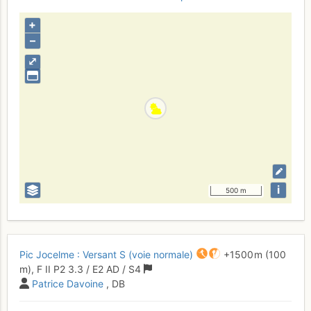
+
–
⤢
i
500 m
Pic Jocelme : Versant S (voie normale)
+1500 m
(100
m),
F
II
P2
3.3
/
E2
AD
/ S4
Patrice Davoine
, DB