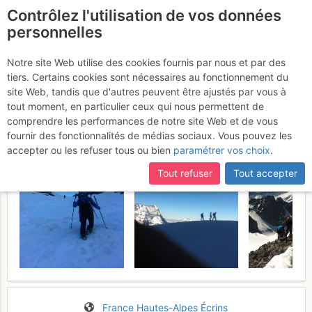
Contrôlez l'utilisation de vos données
fr
personnelles
Pic Jocelme : Versant S
Notre site Web utilise des cookies fournis par nous et par des
tiers. Certains cookies sont nécessaires au fonctionnement du
(voie normale)
Samedi 27 mai 2017
site Web, tandis que d'autres peuvent être ajustés par vous à
tout moment, en particulier ceux qui nous permettent de
comprendre les performances de notre site Web et de vous
fournir des fonctionnalités de médias sociaux. Vous pouvez les
accepter ou les refuser tous ou bien
paramétrer vos choix
.
Tout refuser
Tout accepter
France
Hautes-Alpes
Écrins